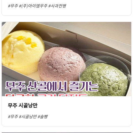
#무주
#(주)아이엠무주
#사과전병
무주 시골낭만
#무주
#시골낭만
#술빵