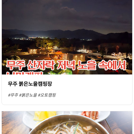
무주 붉은노을캠핑장
#무주
#붉은노을
#오토캠핑