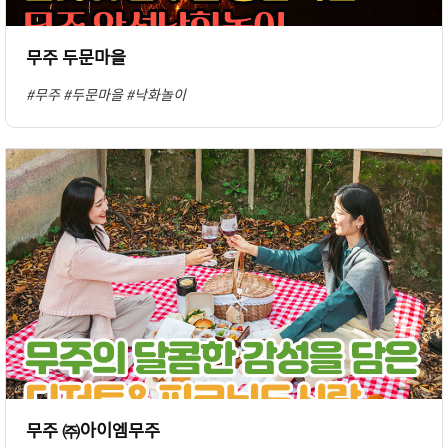
무주 두문마을
#무주
#두문마을
#낙화놀이
무주 ㈜아이엠무주