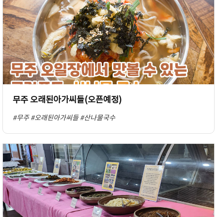
무주 오래된아가씨들(오픈예정)
#무주
#오래된아가씨들
#산나물국수