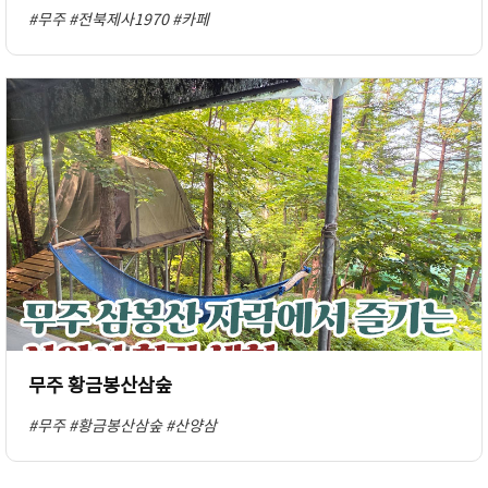
#무주
#전북제사1970
#카페
무주 황금봉산삼숲
#무주
#황금봉산삼숲
#산양삼