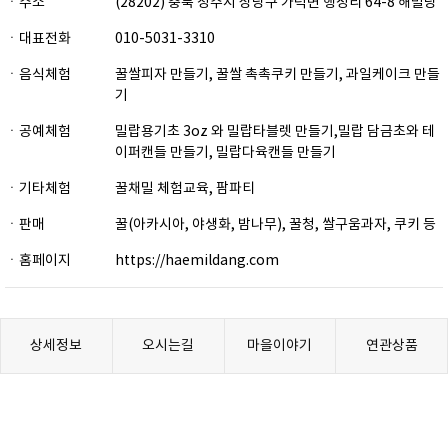
ㆍ주소
(28202) 충북 청주시 상당구 가덕면 행정리 64-8 해밀당
ㆍ대표전화
010-5031-3310
ㆍ음식체험
꿀쌀피자 만들기, 꿀쌀 촉촉쿠키 만들기, 과일케이크 만들
기
ㆍ공예체험
밀랍용기초 3oz 와 밀랍타블렛 만들기,밀랍 담금초와 테
이퍼캔들 만들기, 밀랍다육캔들 만들기
ㆍ기타체험
꿀채밀 체험교육, 팜파티
ㆍ판매
꿀(아카시아, 야생화, 밤나무), 꿀청, 쌀구움과자, 쿠키 등
ㆍ홈페이지
https://haemildang.com
상세정보
오시는길
마을이야기
연관상품