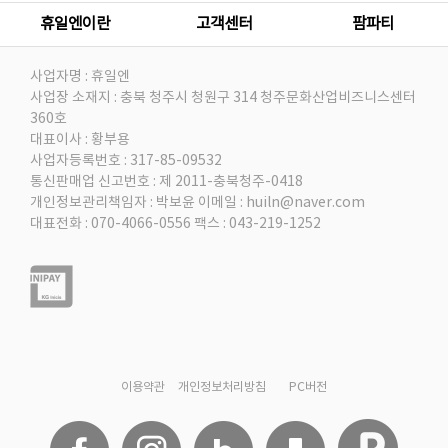
휴일엔이란
고객센터
팜파티
사업자명 : 휴일엔
사업장 소재지 : 충북 청주시 청원구 314 청주문화산업비즈니스센터
360호
대표이사 : 황부용
사업자등록번호 : 317-85-09532
통신판매업 신고번호 : 제 2011-충북청주-0418
개인정보관리책임자 : 박보윤
이메일 : huiln@naver.com
대표전화 : 070-4066-0556
팩스 : 043-219-1252
이용약관
개인정보처리방침
PC버전