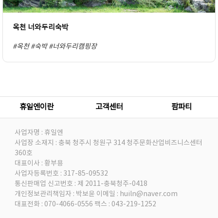
옥천 너와두리숙박
#옥천
#숙박
#너와두리캠핑장
휴일엔이란
고객센터
팜파티
사업자명 : 휴일엔
사업장 소재지 : 충북 청주시 청원구 314 청주문화산업비즈니스센터
360호
대표이사 : 황부용
사업자등록번호 : 317-85-09532
통신판매업 신고번호 : 제 2011-충북청주-0418
개인정보관리책임자 : 박보윤
이메일 : huiln@naver.com
대표전화 : 070-4066-0556
팩스 : 043-219-1252