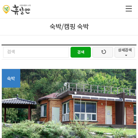
숙박/캠핑
숙박
상세검색