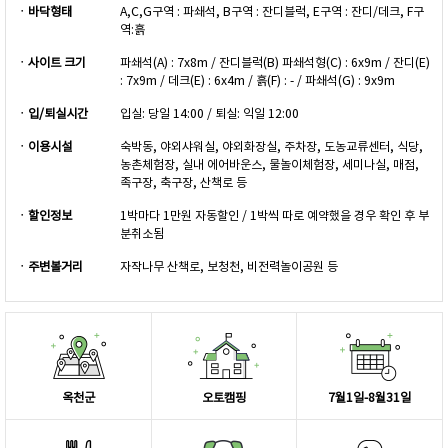
ㆍ바닥형태
A,C,G구역 : 파쇄석, B구역 : 잔디블럭, E구역 : 잔디/데크, F구
역:흙
ㆍ사이트 크기
파쇄석(A) : 7x8m / 잔디블럭(B) 파쇄석형(C) : 6x9m / 잔디(E)
: 7x9m / 데크(E) : 6x4m / 흙(F) : - / 파쇄석(G) : 9x9m
ㆍ입/퇴실시간
입실: 당일 14:00 / 퇴실: 익일 12:00
ㆍ이용시설
숙박동, 야외샤워실, 야외화장실, 주차장, 도농교류센터, 식당,
농촌체험장, 실내 에어바운스, 물놀이체험장, 세미나실, 매점,
족구장, 축구장, 산책로 등
ㆍ할인정보
1박마다 1만원 자동할인 / 1박씩 따로 예약했을 경우 확인 후 부
분취소됨
ㆍ주변볼거리
자작나무 산책로, 보청천, 비전력놀이공원 등
옥천군
오토캠핑
7월1일-8월31일