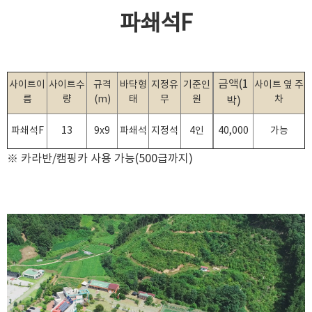
파쇄석F
금액(1
사이트이
사이트수
규격
바닥형
지정유
기준인
사이트 옆 주
름
량
(m)
태
무
원
차
박)
파쇄석F
13
9x9
파쇄석
지정석
4인
40,000
가능
※ 카라반/캠핑카 사용 가능(500급까지)