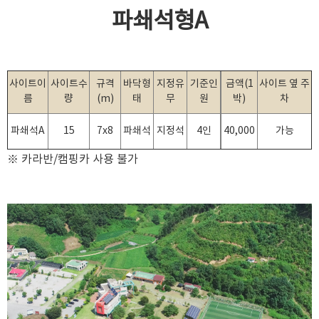
파쇄석형A
사이트이
사이트수
규격
바닥형
지정유
기준인
금액(1
사이트 옆 주
름
량
(m)
태
무
원
박)
차
파쇄석A
15
7x8
파쇄석
지정석
4인
40,000
가능
※ 카라반/캠핑카 사용 불가