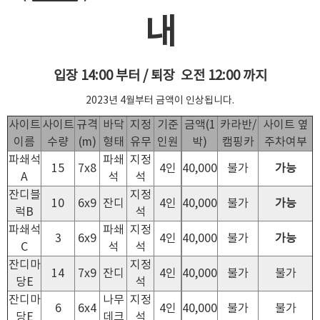
내
입장 14:00 부터 / 퇴장 오전 12:00 까지
2023년 4월부터 금액이 인상됩니다.
사이트
사이트
규격
바닥
지정
기준
금액(1
카라반/
사이트 옆
이름
수량
(m)
형태
유무
인원
박)
캠핑카
주차여부
파쇄석
파쇄
지정
15
7x8
4인
40,000
불가
가능
A
석
석
잔디블
지정
10
6x9
잔디
4인
40,000
불가
가능
럭B
석
파쇄석
파쇄
지정
3
6x9
4인
40,000
불가
가능
C
석
석
잔디마
지정
14
7x9
잔디
4인
40,000
불가
불가
당E
석
잔디마
나무
지정
6
6x4
4인
40,000
불가
불가
당E
데크
석