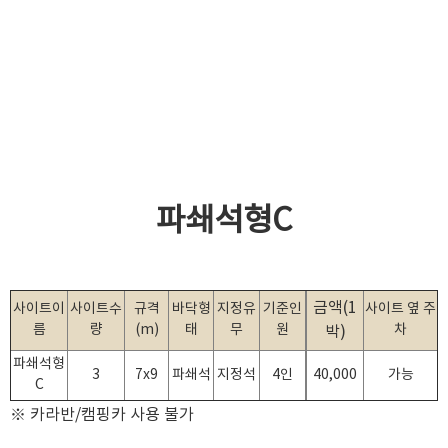
파쇄석형C
금액(1
사이트이
사이트수
규격
바닥형
지정유
기준인
사이트 옆 주
름
량
(m)
태
무
원
차
박)
파쇄석형
3
7x9
파쇄석
지정석
4인
40,000
가능
C
※ 카라반/캠핑카 사용 불가