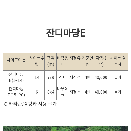
잔디마당E
사이트수
규격
바닥형
지정유
기준인
금액(1
사이트 옆
사이트이름
량
(m)
태
무
원
박)
주차
잔디마당
14
7x9
잔디
지정석
4인
40,000
불가
E(1~14)
잔디마당
나무데
6
6x4
지정석
4인
40,000
불가
E(15~20)
크
※ 카라반/캠핑카 사용 불가