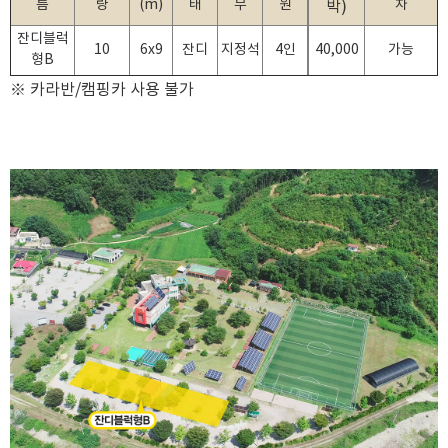
름
량
(m)
태
무
원
차
박)
잔디블럭
10
6x9
잔디
지정석
4인
40,000
가능
형B
※ 카라반/캠핑카 사용 불가