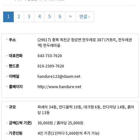
1
2
3
4
5
6
>
맨끝 ›
ㆍ주소
(29017) 충북 옥천군 청성면 한두레로 387 (거포리, 한두레권
역) 한두레마을
ㆍ대표전화
043-733-7620
ㆍ핸드폰
010-2309-7620
ㆍ이메일
handure123@daum.net
ㆍ홈페이지
http://www.handure.net
ㆍ규모
파쇄석 34동, 잔디블럭 10동, 데크형 6동, 잔디마당 14동, 흙마
당 13동
ㆍ금액(1박 기준)
30,000원 / 흙마당 25,000원
ㆍ기준인원
4인 기준(1인마다 5,000원씩 추가 가능)