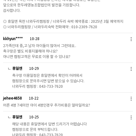
앞으로의 한두레영농조합법인의 발전을 기원합니다.
감사합니다.
◎ 휴일엔 옥천 너와두리캠핑장 / 너와두리 숙박 예약종료 : 2025년 3월 예약까지
◎ 너와두리캠핑장 / 너와두리숙박 전화예약 : 010-2309-7620
kkhyun****
10-28
2가족인데 중,고 남자 아이들이 많아서 그런데요..
축구장은 별도 비용지불해야 하나요?
아니면 캠핑고객은 무료로 이용 할 수 있나요?
ㄴ
휴일엔
10-29
축구장 이용일정은 휴일엔에서 확인이 어려워서
캠핑장으로 문의주시면 답변 받으실 수 있습니다.
너와두리 캠핑장 : 043-733-7620
jehee4658
10-22
어른 4명 7세미만 아이 4명인경우 추가비용은 얼마일까요?
ㄴ
휴일엔
10-25
해당 내용은 휴일엔에서 답변 드리기가 어렵습니다
캠핑장으로 문의 부탁드립니다.
너와두리 캠핑장 : 043-733-7620