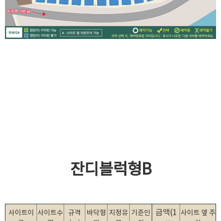
잔디블럭형B
금액(1
사이트이
사이트수
규격
바닥형
지정유
기준인
사이트 옆 주