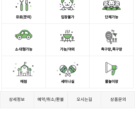
유료(문의)
입장불가
단체가능
소∙대형가능
가능/야외
축구장,족구장
매점
세미나실
물놀이장
상세정보
예약/취소/환불
오시는길
상품문의