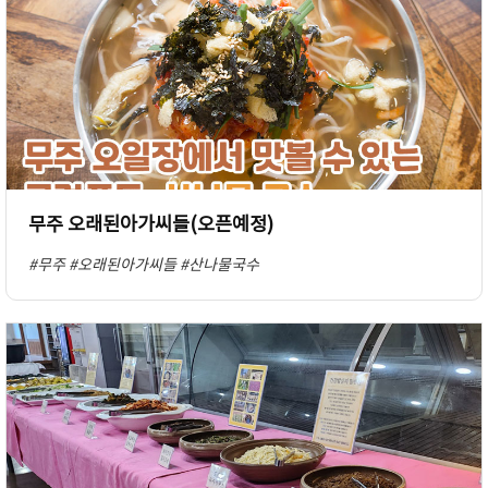
무주 오래된아가씨들(오픈예정)
#무주
#오래된아가씨들
#산나물국수