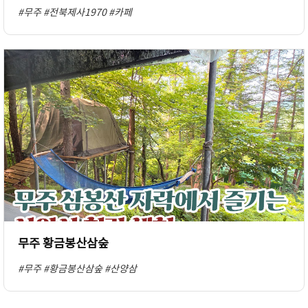
#무주
#전북제사1970
#카페
무주 황금봉산삼숲
#무주
#황금봉산삼숲
#산양삼