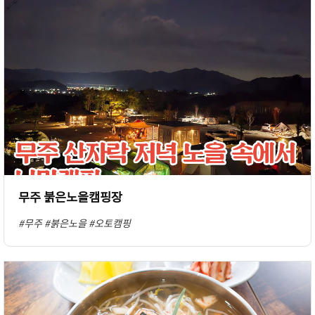
무주 붉은노을캠핑장
#무주
#붉은노을
#오토캠핑