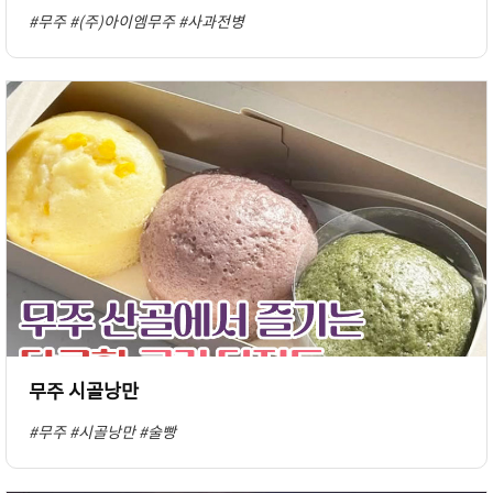
#무주
#(주)아이엠무주
#사과전병
무주 시골낭만
#무주
#시골낭만
#술빵