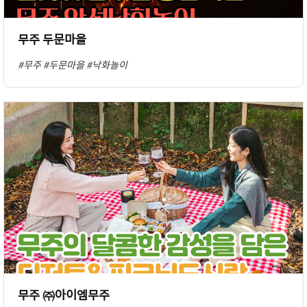
무주 두문마을
#무주
#두문마을
#낙화놀이
무주 ㈜아이엠무주