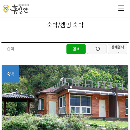
숙박/캠핑
숙박
상세검색