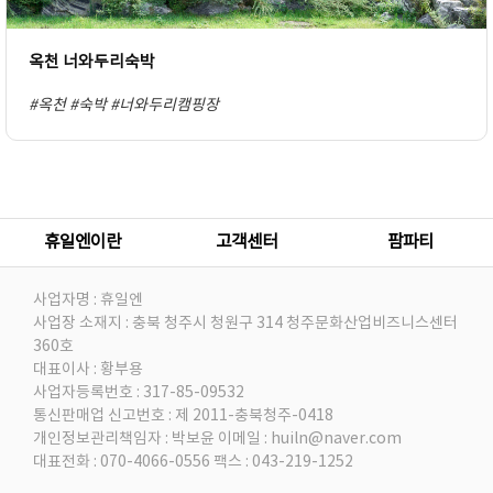
옥천 너와두리숙박
#옥천
#숙박
#너와두리캠핑장
휴일엔이란
고객센터
팜파티
사업자명 : 휴일엔
사업장 소재지 : 충북 청주시 청원구 314 청주문화산업비즈니스센터
360호
대표이사 : 황부용
사업자등록번호 : 317-85-09532
통신판매업 신고번호 : 제 2011-충북청주-0418
개인정보관리책임자 : 박보윤
이메일 : huiln@naver.com
대표전화 : 070-4066-0556
팩스 : 043-219-1252