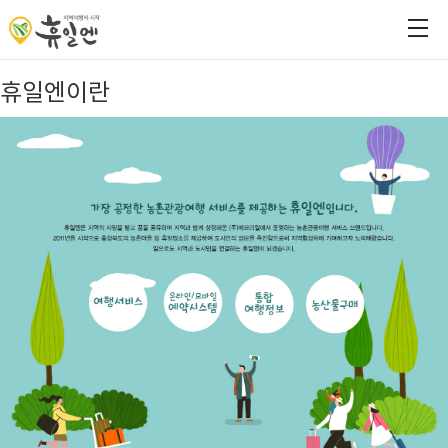
휴일엔이란